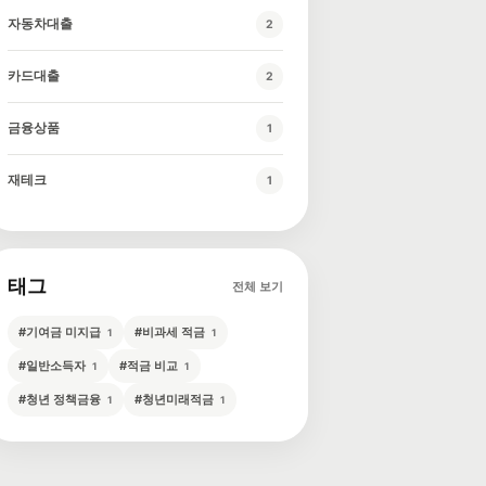
자동차대출
2
카드대출
2
금융상품
1
재테크
1
태그
전체 보기
#
기여금 미지급
#
비과세 적금
1
1
#
일반소득자
#
적금 비교
1
1
#
청년 정책금융
#
청년미래적금
1
1