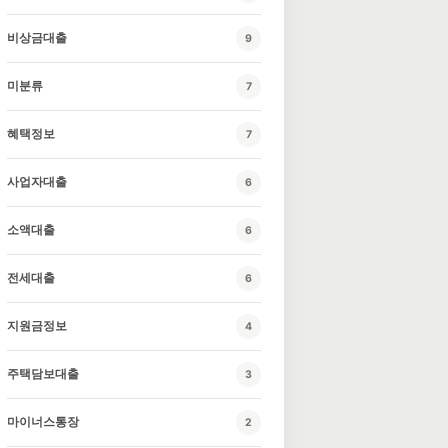
비상금대출
9
미분류
7
혜택정보
7
사업자대출
6
소액대출
6
전세대출
6
지원금정보
4
주택담보대출
3
마이너스통장
2