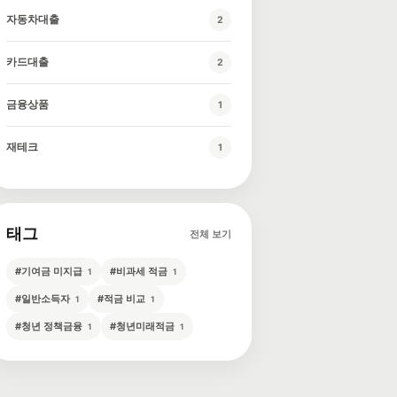
자동차대출
2
카드대출
2
금융상품
1
재테크
1
태그
전체 보기
#
기여금 미지급
#
비과세 적금
1
1
#
일반소득자
#
적금 비교
1
1
#
청년 정책금융
#
청년미래적금
1
1