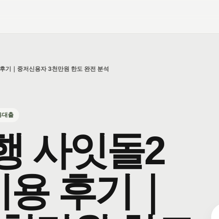
용 후기｜중저신용자 3천만원 한도 완전 분석
용대출
행 사잇돌2
이용 후기｜