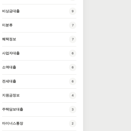
비상금대출
9
미분류
7
혜택정보
7
사업자대출
6
소액대출
6
전세대출
6
지원금정보
4
주택담보대출
3
마이너스통장
2