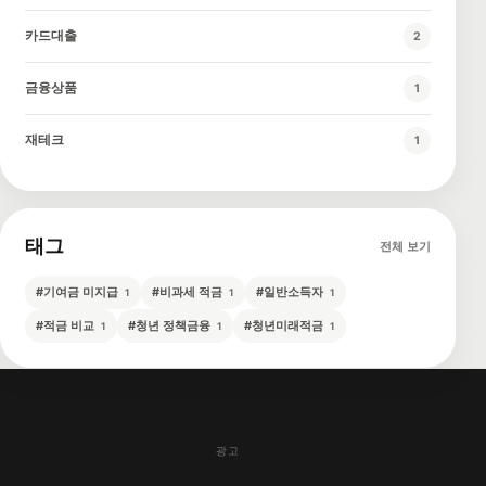
카드대출
2
금융상품
1
재테크
1
태그
전체 보기
#
기여금 미지급
#
비과세 적금
#
일반소득자
1
1
1
#
적금 비교
#
청년 정책금융
#
청년미래적금
1
1
1
광고