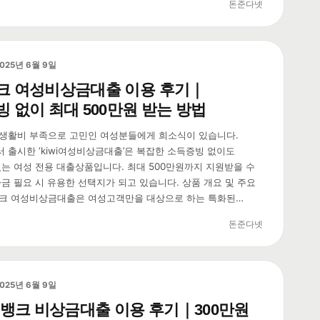
돈준다넷
025년 6월 9일
크 여성비상금대출 이용 후기｜
 없이 최대 500만원 받는 방법
생활비 부족으로 고민인 여성분들에게 희소식이 있습니다.
 출시한 ‘kiwi여성비상금대출’은 복잡한 소득증빙 없이도
있는 여성 전용 대출상품입니다. 최대 500만원까지 지원받을 수
자금 필요 시 유용한 선택지가 되고 있습니다. 상품 개요 및 주요
크 여성비상금대출은 여성고객만을 대상으로 하는 특화된…
돈준다넷
025년 6월 9일
M뱅크 비상금대출 이용 후기｜300만원