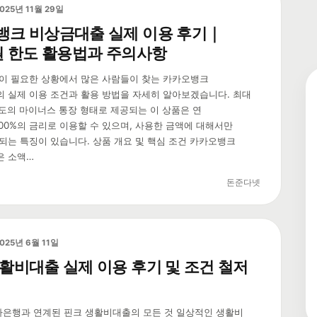
025년 11월 29일
뱅크 비상금대출 실제 이용 후기｜
원 한도 활용법과 주의사항
이 필요한 상황에서 많은 사람들이 찾는 카카오뱅크
 실제 이용 조건과 활용 방법을 자세히 알아보겠습니다. 최대
한도의 마이너스 통장 형태로 제공되는 이 상품은 연
5.00%의 금리로 이용할 수 있으며, 사용한 금액에 대해서만
되는 특징이 있습니다. 상품 개요 및 핵심 조건 카카오뱅크
은 소액…
돈준다넷
025년 6월 11일
활비대출 실제 이용 후기 및 조건 철저
나은행과 연계된 핀크 생활비대출의 모든 것 일상적인 생활비