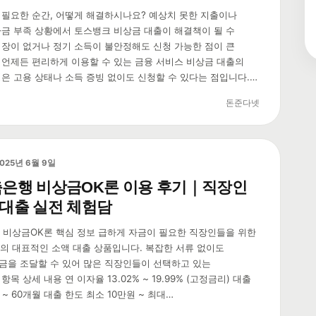
 필요한 순간, 어떻게 해결하시나요? 예상치 못한 지출이나
자금 부족 상황에서 토스뱅크 비상금 대출이 해결책이 될 수
직장이 없거나 정기 소득이 불안정해도 신청 가능한 점이 큰
 언제든 편리하게 이용할 수 있는 금융 서비스 비상금 대출의
징은 고용 상태나 소득 증빙 없이도 신청할 수 있다는 점입니다.…
돈준다넷
025년 6월 9일
축은행 비상금OK론 이용 후기｜직장인
대출 실전 체험담
 비상금OK론 핵심 정보 급하게 자금이 필요한 직장인들을 위한
의 대표적인 소액 대출 상품입니다. 복잡한 서류 없이도
금을 조달할 수 있어 많은 직장인들이 선택하고 있는
항목 상세 내용 연 이자율 13.02% ~ 19.99% (고정금리) 대출
 ~ 60개월 대출 한도 최소 10만원 ~ 최대…