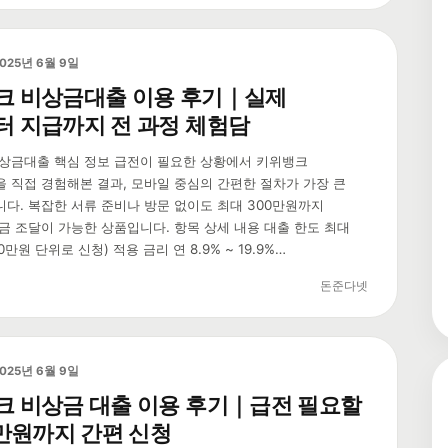
025년 6월 9일
크 비상금대출 이용 후기｜실제
터 지급까지 전 과정 체험담
상금대출 핵심 정보 급전이 필요한 상황에서 키위뱅크
 직접 경험해본 결과, 모바일 중심의 간편한 절차가 가장 큰
다. 복잡한 서류 준비나 방문 없이도 최대 300만원까지
금 조달이 가능한 상품입니다. 항목 상세 내용 대출 한도 최대
0만원 단위로 신청) 적용 금리 연 8.9% ~ 19.9%…
돈준다넷
025년 6월 9일
크 비상금 대출 이용 후기｜급전 필요할
0만원까지 간편 신청