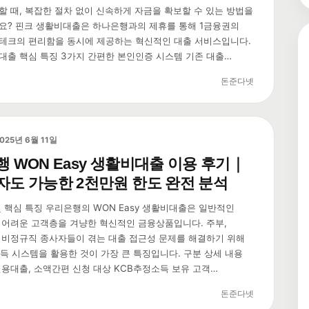
할 때, 복잡한 절차 없이 신속하게 자금을 확보할 수 있는 방법을
요? 핀크 생활비대출은 하나은행과의 제휴를 통해 1금융권의
테크의 편리함을 동시에 제공하는 혁신적인 대출 서비스입니다.
대출 핵심 특징 3가지 간편한 본인인증 시스템 기존 대출…
돈준다넷
025년 6월 11일
 WON Easy 생활비대출 이용 후기｜
도 가능한 2천만원 한도 완전 분석
및 핵심 특징 우리은행의 WON Easy 생활비대출은 일반적인
 어려운 고객층을 겨냥한 혁신적인 금융상품입니다. 주부,
 비정규직 종사자들이 겪는 대출 접근성 문제를 해결하기 위해
소득 시스템을 활용한 것이 가장 큰 특징입니다. 구분 상세 내용
신용대출, 소액간편 신청 대상 KCB추정소득 보유 고객…
돈준다넷