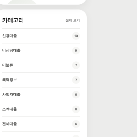
카테고리
전체 보기
신용대출
10
비상금대출
9
미분류
7
혜택정보
7
사업자대출
6
소액대출
6
전세대출
6