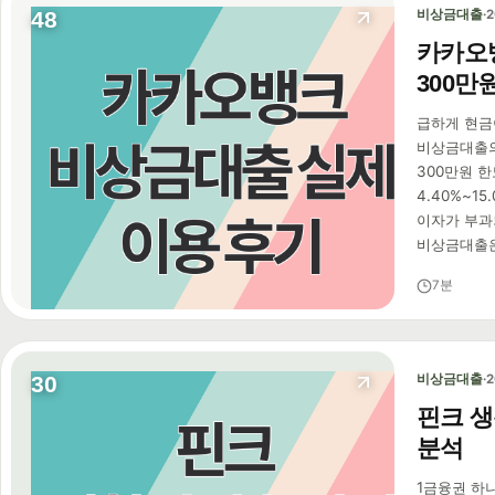
48
비상금대출
·
2
카카오
300만
급하게 현금
비상금대출의
300만원 
4.40%~1
이자가 부과
비상금대출
7분
30
비상금대출
·
2
핀크 생
분석
1금융권 하