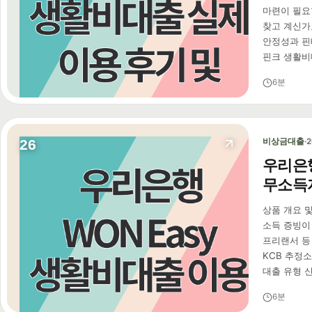
마련이 필요
찾고 계신가
안정성과 핀
핀크 생활비
6분
26
비상금대출
·
2
우리은행
무소득자
상품 개요 
소득 증빙이
프리랜서 등
KCB 추정
대출 유형 
6분