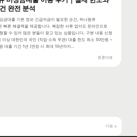
건 완전 분석
상금대출 기본 정보 긴급자금이 필요한 순간, 하나원큐
 빠른 해결책을 제공합니다. 복잡한 서류 없이도 온라인으로
청할 수 있어 많은 분들이 찾고 있는 상품입니다. 구분 내용 신청
세 이상 대한민국 국민 (직업·소득 무관) 대출 한도 최소 50만원 ~
원 대출 기간 1년 (연장 시 최대 10년까지…
돈준다넷
다음