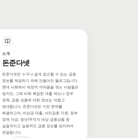
소개
돈준다넷
돈준다넷은 누구나 쉽게 접근할 수 있는 금융
정보를 제공하기 위해 만들어진 블로그입니다.
현대 사회에서 재정적 어려움을 겪는 사람들은
많지만, 그에 비해 복잡한 대출 제도나 정부
정책, 금융 상품에 대한 정보는 어렵고
방대합니다. 돈준다넷은 이런 문제를
해결하고자, 비상금 대출, 서민금융 지원, 정부
정책 자금, 청년/무직자 대상 금융상품 등
실질적이고 실용적인 금융 정보를 정리하여
전달합니다.