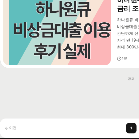
금리 조
하나원큐 비
비상금대출은
간단하게 신
자격 만 19
최대 300만
4분
광고
이전
1