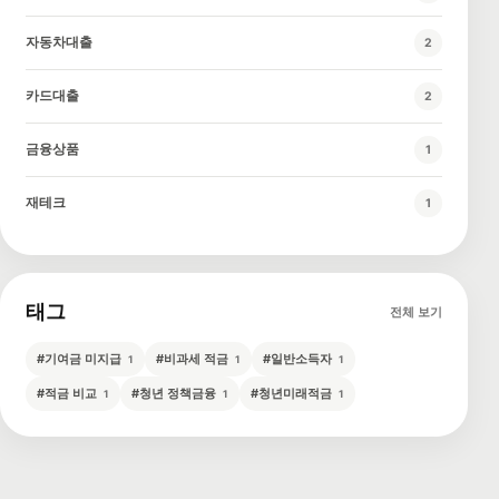
자동차대출
2
카드대출
2
금융상품
1
재테크
1
태그
전체 보기
#
기여금 미지급
#
비과세 적금
#
일반소득자
1
1
1
#
적금 비교
#
청년 정책금융
#
청년미래적금
1
1
1