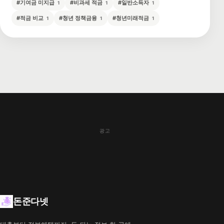
#
기여금 미지급
#
비과세 적금
#
일반소득자
1
1
1
#
적금 비교
#
청년 정책금융
#
청년미래적금
1
1
1
광고
돈준다넷